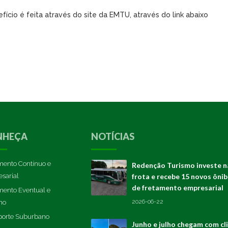
ício é feita através do site da EMTU, através do link abaixo
NHEÇA
NOTÍCIAS
mento Contínuo e
Redenção Turismo investe n
sarial
frota e recebe 15 novos ôni
de fretamento empresarial
mento Eventual e
2026-06-22
mo
porte Suburbano
Junho e julho chegam com cl