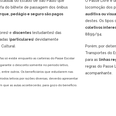
stadual do Estado de São Paulo que
O Passe Livre é 
rifa do bilhete de passagem dos ônibus
locomoção dos p
rque, pedágio e seguro são pagos
auditiva ou visua
destes. Os tipos 
coletivos intere
ores) e
discentes
(estudantes) das
8899/94.
zadas (
particulares
) devidamente
Cultura).
Porém, por dete
Transportes do Es
fas só existe enquanto as carteiras do Passe Escolar
para as
linhas re
 garante o desconto somente no período letivo,
regras do Passe L
ntre outros. Os beneficiários que estudarem nas
acompanhante.
dos letivos por razões diversas, deverão apresentar
m que as aulas acontecerão, para gozo do beneficio.