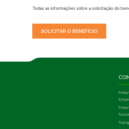
Todas as informações sobre a solicitação do benef
SOLICITAR O BENEFÍCIO
CO
Freta
Empre
Freta
Turis
Trans