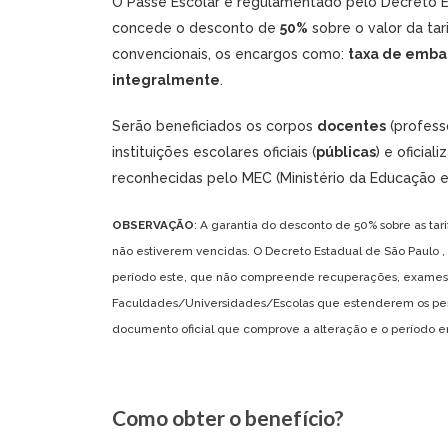
O Passe Escolar é regulamentado pelo Decreto E
concede o desconto de
50%
sobre o valor da ta
convencionais, os encargos como:
taxa de emba
integralmente
.
Serão beneficiados os corpos
docentes
(profess
instituições escolares oficiais (
públicas
) e oficiali
reconhecidas pelo MEC (Ministério da Educação e 
OBSERVAÇÃO
: A garantia do desconto de 50% sobre as tari
não estiverem vencidas. O Decreto Estadual de São Paulo ,
período este, que não compreende recuperações, exames, e
Faculdades/Universidades/Escolas que estenderem os perío
documento oficial que comprove a alteração e o período e
Como obter o benefício?