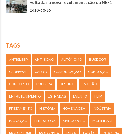
voltadas à nova regulamentação da NR-1
2026-06-10
TAGS
ANTISLEEP
ANTI SONO
AUTÔNOMO
BUSDOOR
CARNAVAL
CARRO
COMUNICAÇÃO
CONDUÇÃO
CONFORTO
CULTURA
DESTINO
EMOÇÃO
ENTRETENIMENTO
ESTRADAS
EVENTO
FLIM
FRETAMENTO
HISTÓRIA
HOMENAGEM
INDÚSTRIA
INOVAÇÃO
LITERATURA
MARCOPOLO
MOBILIDADE
MOTORHOME
MOTORISTA
MÍDIA
PAIXÃO
PARCERIA