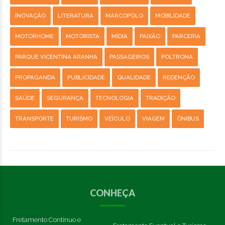
INOVAÇÃO
LITERATURA
MARCOPOLO
MOBILIDADE
MOTORHOME
MOTORISTA
MÍDIA
PAIXÃO
PARCERIA
PARQUE VICENTINA ARANHA
PASSAGEIROS
POLTRONA
PROPAGANDA
PUBLICIDADE
QUALIDADE
REDENÇÃO
SAÚDE
SEGURANÇA
TECNOLOGIA
TRADIÇÃO
TRANSPORTE
TURISMO
VEÍCULO
VIAGEM
ÔNIBUS
CONHEÇA
Fretamento Contínuo e