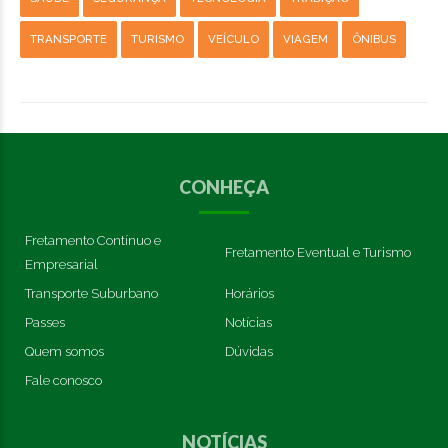
TRANSPORTE
TURISMO
VEÍCULO
VIAGEM
ÔNIBUS
CONHEÇA
Fretamento Contínuo e
Fretamento Eventual e Turismo
Empresarial
Transporte Suburbano
Horários
Passes
Notícias
Quem somos
Dúvidas
Fale conosco
NOTÍCIAS