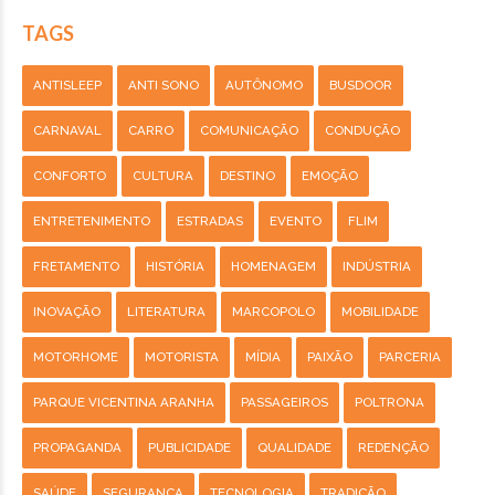
TAGS
ANTISLEEP
ANTI SONO
AUTÔNOMO
BUSDOOR
CARNAVAL
CARRO
COMUNICAÇÃO
CONDUÇÃO
CONFORTO
CULTURA
DESTINO
EMOÇÃO
ENTRETENIMENTO
ESTRADAS
EVENTO
FLIM
FRETAMENTO
HISTÓRIA
HOMENAGEM
INDÚSTRIA
INOVAÇÃO
LITERATURA
MARCOPOLO
MOBILIDADE
MOTORHOME
MOTORISTA
MÍDIA
PAIXÃO
PARCERIA
PARQUE VICENTINA ARANHA
PASSAGEIROS
POLTRONA
PROPAGANDA
PUBLICIDADE
QUALIDADE
REDENÇÃO
SAÚDE
SEGURANÇA
TECNOLOGIA
TRADIÇÃO