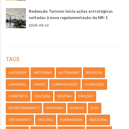
Redenção Turismo inicia ações estratégicas
voltadas à nova regulamentação da NR-1
2026-06-10
TAGS
ANTISLEEP
ANTI SONO
AUTÔNOMO
BUSDOOR
CARNAVAL
CARRO
COMUNICAÇÃO
CONDUÇÃO
CONFORTO
CULTURA
DESTINO
EMOÇÃO
ENTRETENIMENTO
ESTRADAS
EVENTO
FLIM
FRETAMENTO
HISTÓRIA
HOMENAGEM
INDÚSTRIA