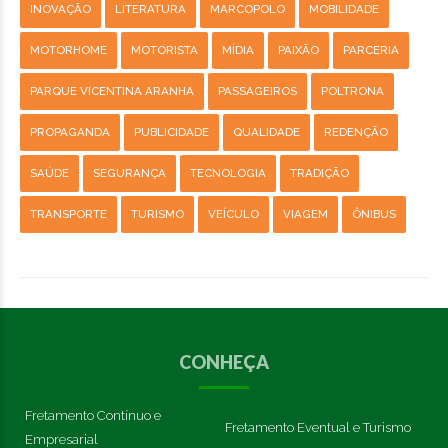
INOVAÇÃO
LITERATURA
MARCOPOLO
MOBILIDADE
MOTORHOME
MOTORISTA
MÍDIA
PAIXÃO
PARCERIA
PARQUE VICENTINA ARANHA
PASSAGEIROS
POLTRONA
PROPAGANDA
PUBLICIDADE
QUALIDADE
REDENÇÃO
SAÚDE
SEGURANÇA
TECNOLOGIA
TRADIÇÃO
TRANSPORTE
TURISMO
VEÍCULO
VIAGEM
ÔNIBUS
CONHEÇA
Fretamento Contínuo e
Fretamento Eventual e Turismo
Empresarial