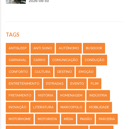
2026-06-10
TAGS
ANTISLEEP
ANTI SONO
AUTÔNOMO
BUSDOOR
CARNAVAL
CARRO
COMUNICAÇÃO
CONDUÇÃO
CONFORTO
CULTURA
DESTINO
EMOÇÃO
ENTRETENIMENTO
ESTRADAS
EVENTO
FLIM
FRETAMENTO
HISTÓRIA
HOMENAGEM
INDÚSTRIA
INOVAÇÃO
LITERATURA
MARCOPOLO
MOBILIDADE
MOTORHOME
MOTORISTA
MÍDIA
PAIXÃO
PARCERIA